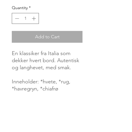
Quantity
*
Add to Cart
En klassiker fra Italia som
dekker hvert bord. Autentisk
og langhevet, med smak.
Inneholder: *hvete, *rug,
*havregryn, *chiafrø
* Økologisk - Organic - Bio