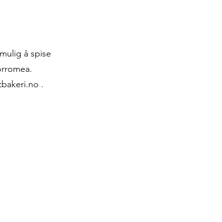
 mulig å spise
orromea.
tbakeri.no
.