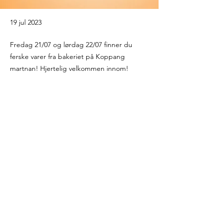
19 jul 2023
Fredag 21/07 og lørdag 22/07 finner du
ferske varer fra bakeriet på Koppang
martnan! Hjertelig velkommen innom!
kontakt@eltbakeri.no
-
+47 986 94 587
©2026 by ELT bakeri