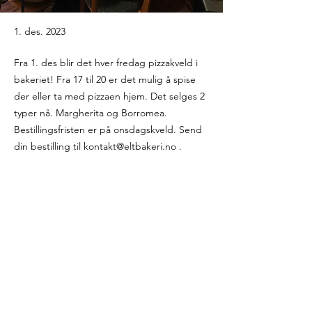
1. des. 2023
Fra 1. des blir det hver fredag pizzakveld i
bakeriet! Fra 17 til 20 er det mulig å spise
der eller ta med pizzaen hjem. Det selges 2
typer nå. Margherita og Borromea.
Bestillingsfristen er på onsdagskveld. Send
din bestilling til
kontakt@eltbakeri.no
.
kontakt@eltbakeri.no
-
+47 986 94 587
©2026 by ELT bakeri